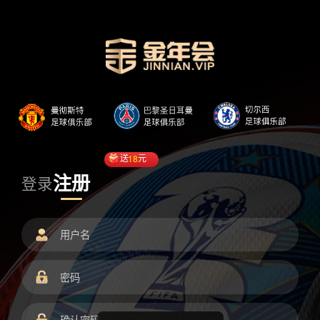
送
18
元
注册
登录