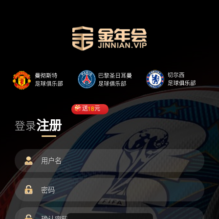
送
18
元
注册
登录