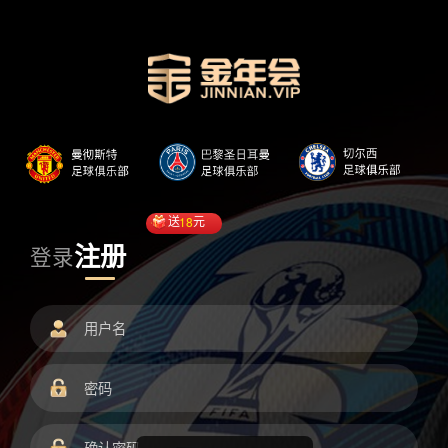
送
18
元
注册
登录