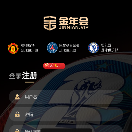
送
18
元
注册
登录